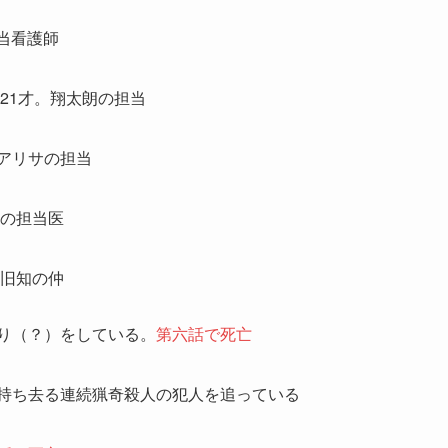
担当看護師
21才。翔太朗の担当
アリサの担当
サの担当医
と旧知の仲
り（？）をしている。
第六話で死亡
を持ち去る連続猟奇殺人の犯人を追っている