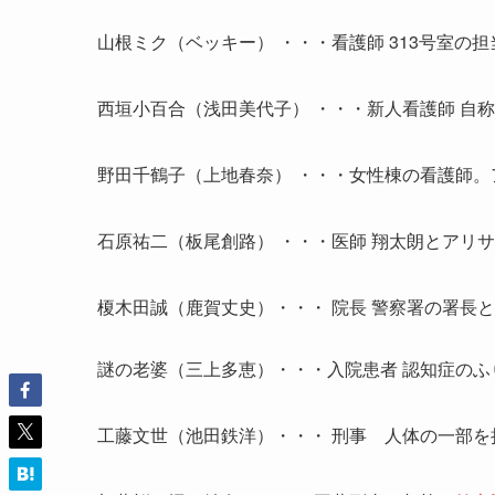
山根ミク（ベッキー） ・・・看護師 313号室の
西垣小百合（浅田美代子） ・・・新人看護師 自称
野田千鶴子（上地春奈） ・・・女性棟の看護師。
石原祐二（板尾創路） ・・・医師 翔太朗とアリ
榎木田誠（鹿賀丈史）・・・ 院長 警察署の署長
謎の老婆（三上多恵）・・・入院患者 認知症のふ
工藤文世（池田鉄洋）・・・ 刑事 人体の一部