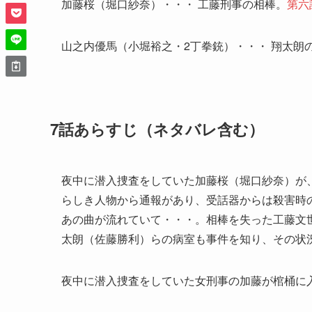
加藤桜（堀口紗奈）・・・ 工藤刑事の相棒。
第六
山之内優馬（小堀裕之・2丁拳銃）・・・ 翔太朗
7話あらすじ（ネタバレ含む）
夜中に潜入捜査をしていた加藤桜（堀口紗奈）が
らしき人物から通報があり、受話器からは殺害時
あの曲が流れていて・・・。相棒を失った工藤文
太朗（佐藤勝利）らの病室も事件を知り、その状
夜中に潜入捜査をしていた女刑事の加藤が棺桶に